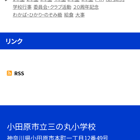
学校行事
委員会・クラブ活動
２０周年記念
わかば・ひかり・のぞみ級
給食
大事
リンク
RSS
小田原市立三の丸小学校
神奈川県小田原市本町一丁目12番49号