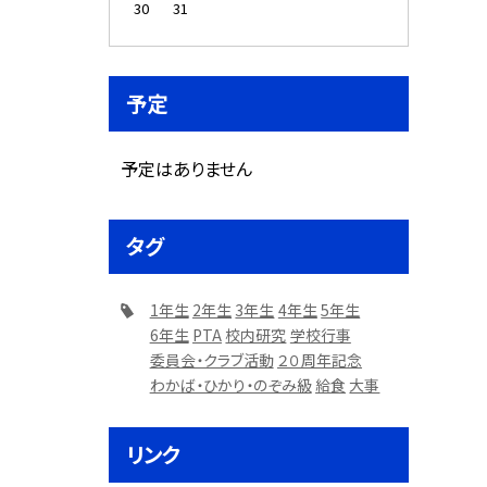
30
31
予定
予定はありません
タグ
1年生
2年生
3年生
4年生
5年生
6年生
PTA
校内研究
学校行事
委員会・クラブ活動
２０周年記念
わかば・ひかり・のぞみ級
給食
大事
リンク