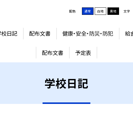
配色
通常
白地
黒地
文字
学校日記
配布文書
健康・安全・防災・防犯
給
配布文書
予定表
学校日記