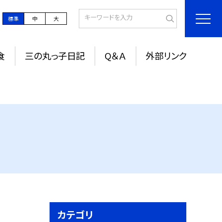
標準
中
大
食
三の丸っ子日記
Q＆Ａ
外部リンク
カテゴリ