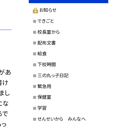
お知らせ
できごと
校長室から
配布文書
給食
下校時間
があ
三の丸っ子日記
書け
緊急用
まし
保健室
にな
学習
ろで
せんせいから みんなへ
もっ