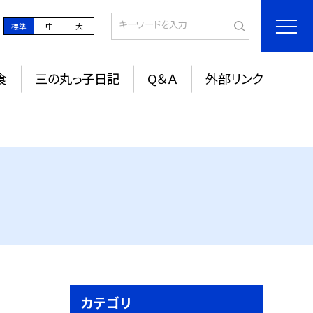
標準
中
大
食
三の丸っ子日記
Q＆Ａ
外部リンク
カテゴリ