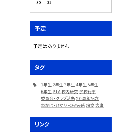
30
31
予定
予定はありません
タグ
1年生
2年生
3年生
4年生
5年生
6年生
PTA
校内研究
学校行事
委員会・クラブ活動
２０周年記念
わかば・ひかり・のぞみ級
給食
大事
リンク