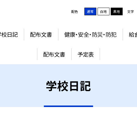
配色
通常
白地
黒地
文字
学校日記
配布文書
健康・安全・防災・防犯
給
配布文書
予定表
学校日記