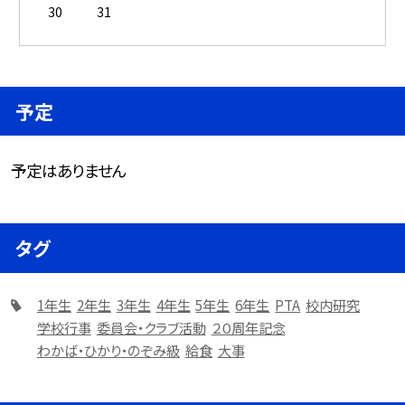
30
31
予定
予定はありません
タグ
1年生
2年生
3年生
4年生
5年生
6年生
PTA
校内研究
学校行事
委員会・クラブ活動
２０周年記念
わかば・ひかり・のぞみ級
給食
大事