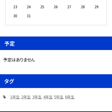
23
24
25
26
27
28
29
30
31
予定
予定はありません
タグ
1年生
2年生
3年生
4年生
5年生
6年生