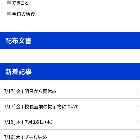
できごと
今日の給食
配布文書
新着記事
7/17( 金 ) 明日から夏休み
7/17( 金 ) 校長室前の掲示物について
7/16( 木 ) ７月１６日（木）
7/16( 木 ) プール納め