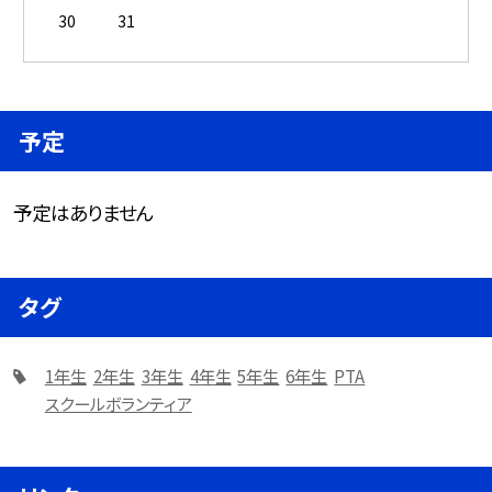
30
31
予定
予定はありません
タグ
1年生
2年生
3年生
4年生
5年生
6年生
PTA
スクールボランティア