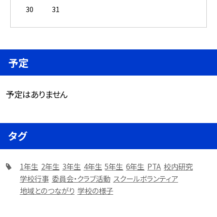
30
31
予定
予定はありません
タグ
1年生
2年生
3年生
4年生
5年生
6年生
PTA
校内研究
学校行事
委員会・クラブ活動
スクールボランティア
地域とのつながり
学校の様子