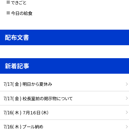
できごと
今日の給食
配布文書
新着記事
7/17( 金 ) 明日から夏休み
7/17( 金 ) 校長室前の掲示物について
7/16( 木 ) ７月１６日（木）
7/16( 木 ) プール納め