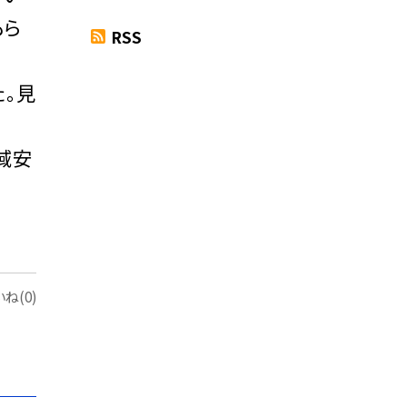
もら
RSS
。見
域安
ね(0)