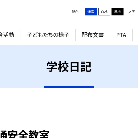
配色
通常
白地
黒地
文字
育活動
子どもたちの様子
配布文書
PTA
学校日記
交通安全教室