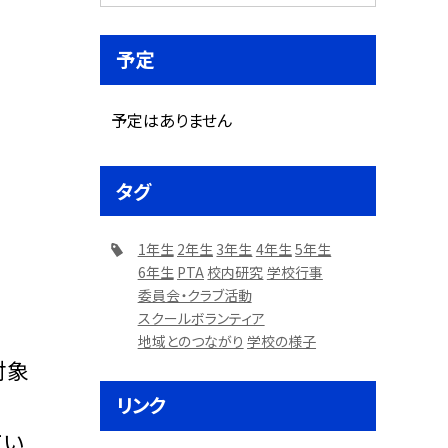
予定
予定はありません
タグ
1年生
2年生
3年生
4年生
5年生
6年生
PTA
校内研究
学校行事
委員会・クラブ活動
スクールボランティア
地域とのつながり
学校の様子
対象
リンク
てい