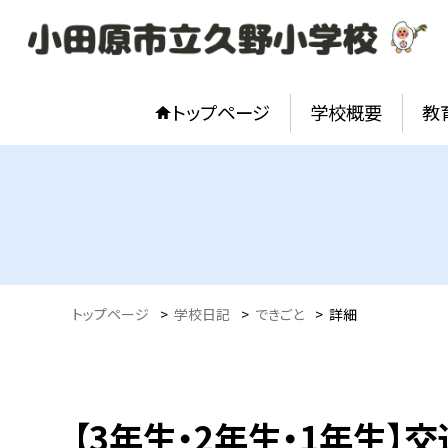
トップページ
学校概要
教
トップページ
>
学校日記
>
できごと
>
詳細
【3年生・2年生・1年生】