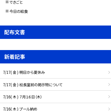
できごと
今日の給食
配布文書
新着記事
7/17( 金 ) 明日から夏休み
7/17( 金 ) 校長室前の掲示物について
7/16( 木 ) ７月１６日（木）
7/16( 木 ) プール納め