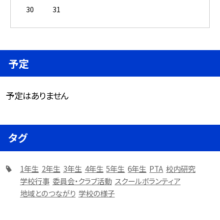
30
31
予定
予定はありません
タグ
1年生
2年生
3年生
4年生
5年生
6年生
PTA
校内研究
学校行事
委員会・クラブ活動
スクールボランティア
地域とのつながり
学校の様子