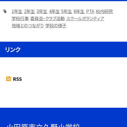
1年生
2年生
3年生
4年生
5年生
6年生
PTA
校内研究
学校行事
委員会・クラブ活動
スクールボランティア
地域とのつながり
学校の様子
リンク
RSS
小田原市立久野小学校