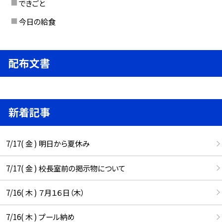
できごと
今日の給食
配布文書
新着記事
7/17( 金 ) 明日から夏休み
7/17( 金 ) 校長室前の掲示物について
7/16( 木 ) ７月１６日（木）
7/16( 木 ) プール納め