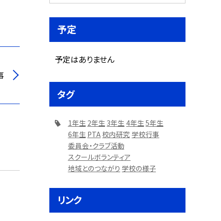
予定
予定はありません
事
タグ
1年生
2年生
3年生
4年生
5年生
6年生
PTA
校内研究
学校行事
委員会・クラブ活動
スクールボランティア
地域とのつながり
学校の様子
リンク