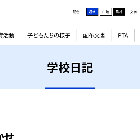
配色
通常
白地
黒地
文字
育活動
子どもたちの様子
配布文書
PTA
学校日記
かせ