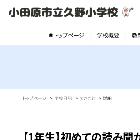
トップページ
学校概要
教
トップページ
>
学校日記
>
できごと
>
詳細
【1年生】初めての読み聞