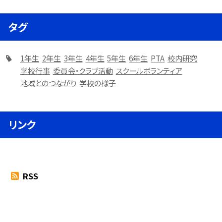
タグ
1年生
2年生
3年生
4年生
5年生
6年生
PTA
校内研究
学校行事
委員会・クラブ活動
スクールボランティア
地域とのつながり
学校の様子
リンク
RSS