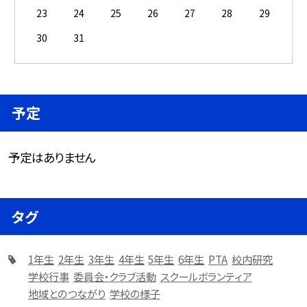
23
24
25
26
27
28
29
30
31
予定
予定はありません
タグ
1年生
2年生
3年生
4年生
5年生
6年生
PTA
校内研究
学校行事
委員会・クラブ活動
スクールボランティア
地域とのつながり
学校の様子