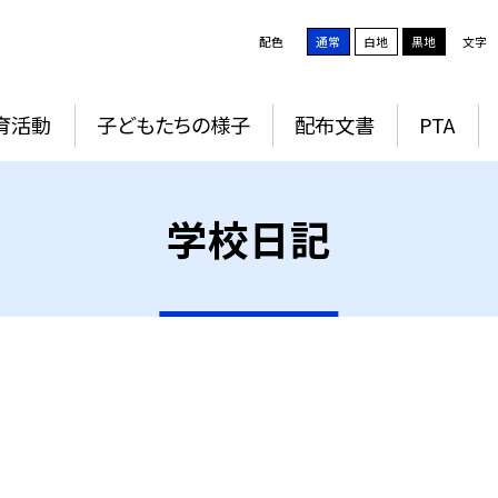
配色
通常
白地
黒地
文字
育活動
子どもたちの様子
配布文書
PTA
学校日記