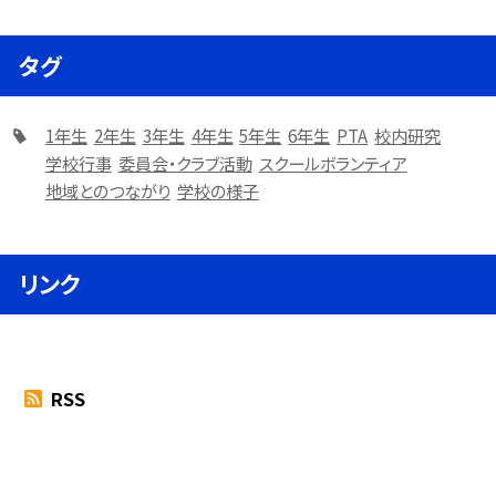
タグ
1年生
2年生
3年生
4年生
5年生
6年生
PTA
校内研究
学校行事
委員会・クラブ活動
スクールボランティア
地域とのつながり
学校の様子
リンク
RSS