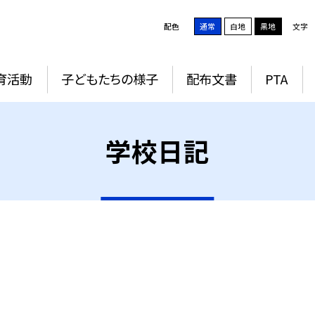
配色
通常
白地
黒地
文字
育活動
子どもたちの様子
配布文書
PTA
学校日記