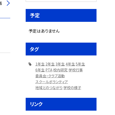
事
予定
予定はありません
タグ
1年生
2年生
3年生
4年生
5年生
6年生
PTA
校内研究
学校行事
委員会・クラブ活動
スクールボランティア
地域とのつながり
学校の様子
リンク