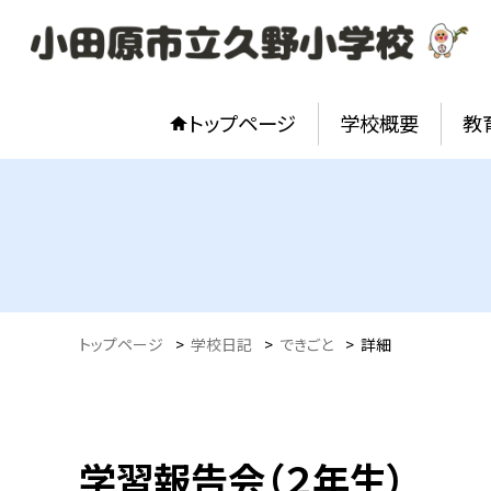
トップページ
学校概要
教
トップページ
>
学校日記
>
できごと
>
詳細
学習報告会（２年生）