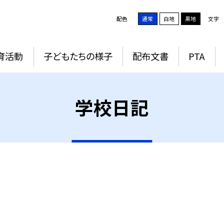
配色
通常
白地
黒地
文字
育活動
子どもたちの様子
配布文書
PTA
学校日記