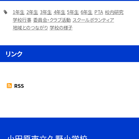
1年生
2年生
3年生
4年生
5年生
6年生
PTA
校内研究
学校行事
委員会・クラブ活動
スクールボランティア
地域とのつながり
学校の様子
リンク
RSS
小田原市立久野小学校