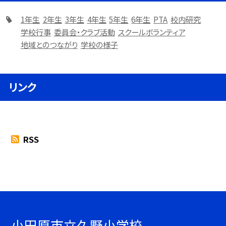
1年生
2年生
3年生
4年生
5年生
6年生
PTA
校内研究
学校行事
委員会・クラブ活動
スクールボランティア
地域とのつながり
学校の様子
リンク
RSS
小田原市立久野小学校