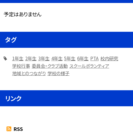
予定はありません
タグ
1年生
2年生
3年生
4年生
5年生
6年生
PTA
校内研究
学校行事
委員会・クラブ活動
スクールボランティア
地域とのつながり
学校の様子
リンク
RSS