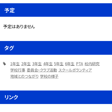
予定
予定はありません
タグ
1年生
2年生
3年生
4年生
5年生
6年生
PTA
校内研究
学校行事
委員会・クラブ活動
スクールボランティア
地域とのつながり
学校の様子
リンク