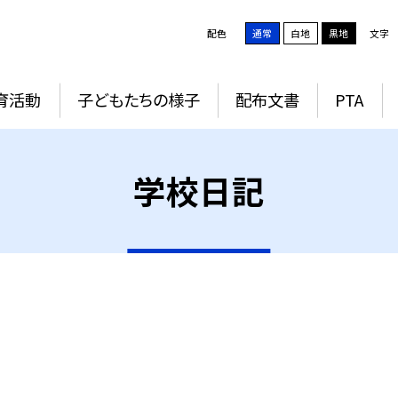
配色
通常
白地
黒地
文字
育活動
子どもたちの様子
配布文書
PTA
学校日記