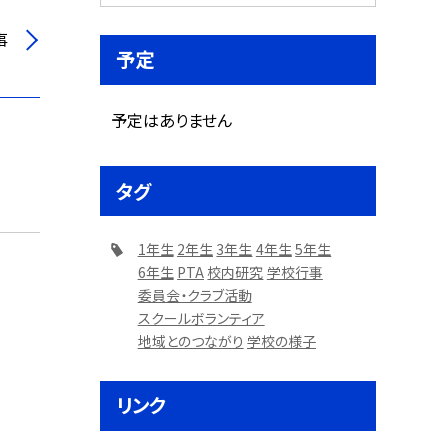
事
予定
予定はありません
タグ
1年生
2年生
3年生
4年生
5年生
6年生
PTA
校内研究
学校行事
委員会・クラブ活動
スクールボランティア
地域とのつながり
学校の様子
リンク