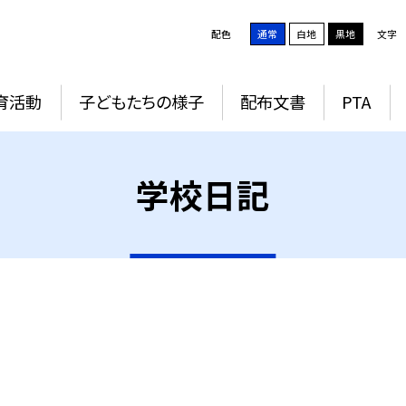
配色
通常
白地
黒地
文字
育活動
子どもたちの様子
配布文書
PTA
学校日記