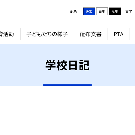
配色
通常
白地
黒地
文字
育活動
子どもたちの様子
配布文書
PTA
学校日記