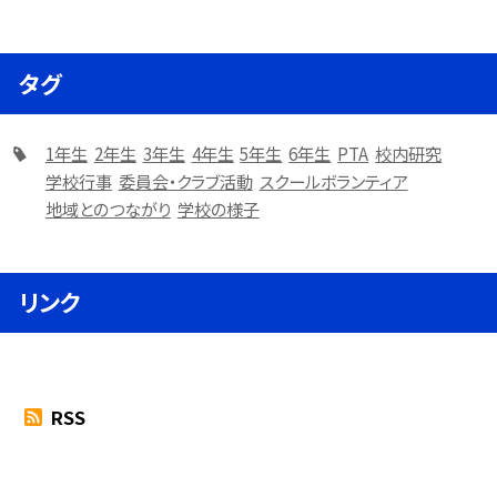
タグ
1年生
2年生
3年生
4年生
5年生
6年生
PTA
校内研究
学校行事
委員会・クラブ活動
スクールボランティア
地域とのつながり
学校の様子
リンク
RSS