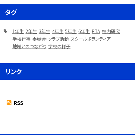
タグ
1年生
2年生
3年生
4年生
5年生
6年生
PTA
校内研究
学校行事
委員会・クラブ活動
スクールボランティア
地域とのつながり
学校の様子
リンク
RSS