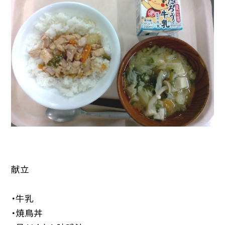
献立
・牛乳
・焼鳥丼