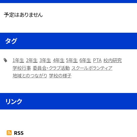
予定はありません
タグ
1年生
2年生
3年生
4年生
5年生
6年生
PTA
校内研究
学校行事
委員会・クラブ活動
スクールボランティア
地域とのつながり
学校の様子
リンク
RSS