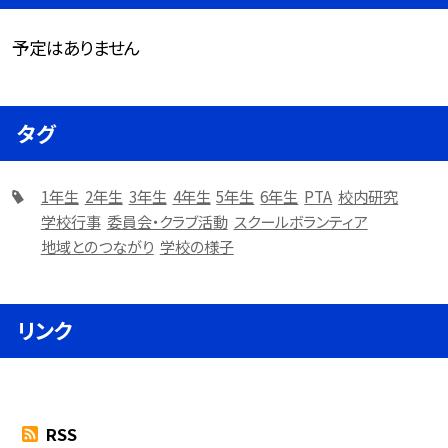
予定はありません
タグ
1年生
2年生
3年生
4年生
5年生
6年生
PTA
校内研究
学校行事
委員会・クラブ活動
スクールボランティア
地域とのつながり
学校の様子
リンク
RSS