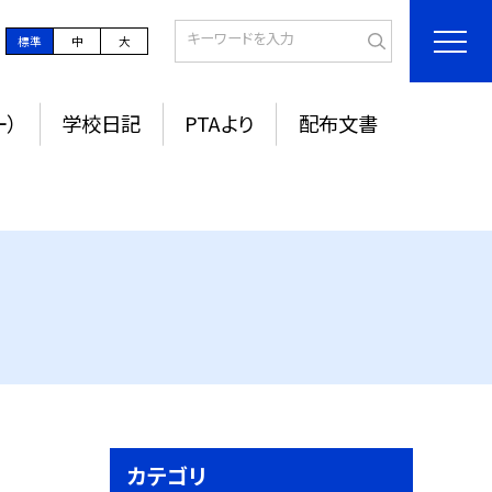
標準
中
大
ー）
学校日記
PTAより
配布文書
カテゴリ