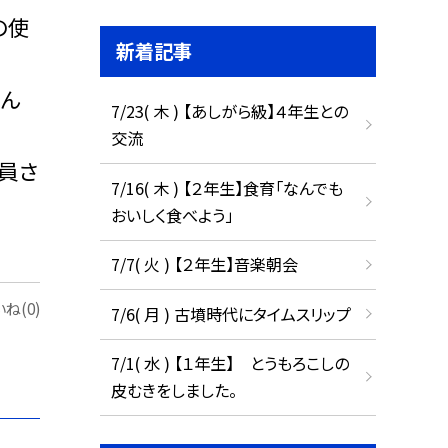
の使
新着記事
こん
7/23( 木 ) 【あしがら級】４年生との
交流
員さ
7/16( 木 ) 【２年生】食育「なんでも
おいしく食べよう」
7/7( 火 ) 【２年生】音楽朝会
ね(0)
7/6( 月 ) 古墳時代にタイムスリップ
7/1( 水 ) 【１年生】 とうもろこしの
皮むきをしました。