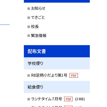
お知らせ
できごと
校長
緊急情報
配布文書
学校便り
R8足柄小だより第1号
PDF
給食便り
ランチタイム７月号
(3 MB)
PDF