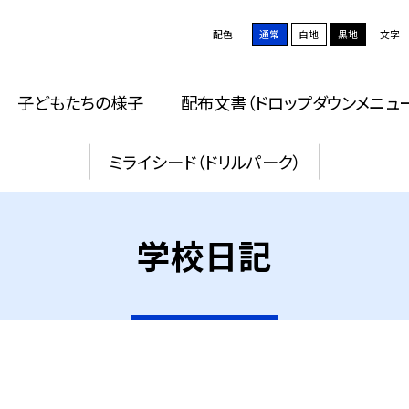
配色
通常
白地
黒地
文字
子どもたちの様子
配布文書（ドロップダウンメニュ
ミライシード（ドリルパーク）
学校日記