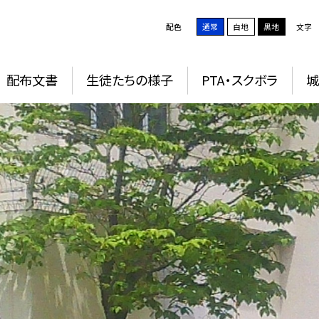
配色
通常
白地
黒地
文字
配布文書
生徒たちの様子
PTA・スクボラ