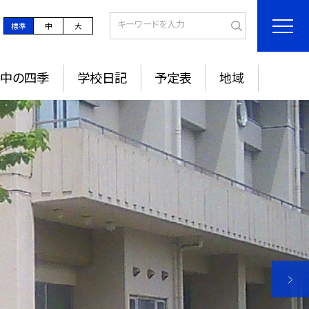
標準
中
大
城中の四季
学校日記
予定表
地域