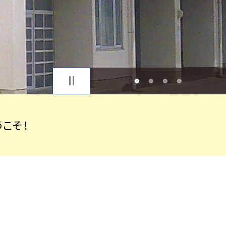
1
2
3
4
こそ！