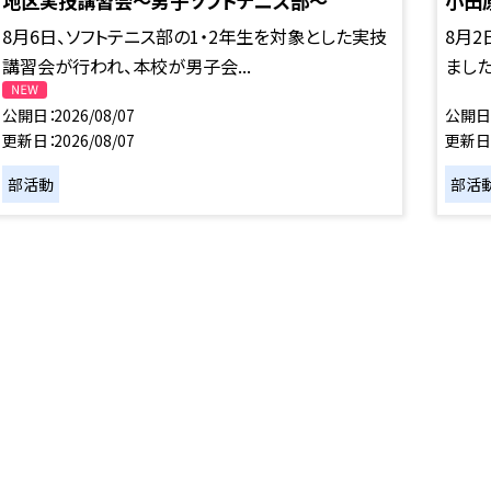
地区実技講習会～男子ソフトテニス部～
小田
8月6日、ソフトテニス部の1・2年生を対象とした実技
8月
講習会が行われ、本校が男子会...
ました
公開日
2026/08/07
公開日
更新日
2026/08/07
更新日
部活動
部活