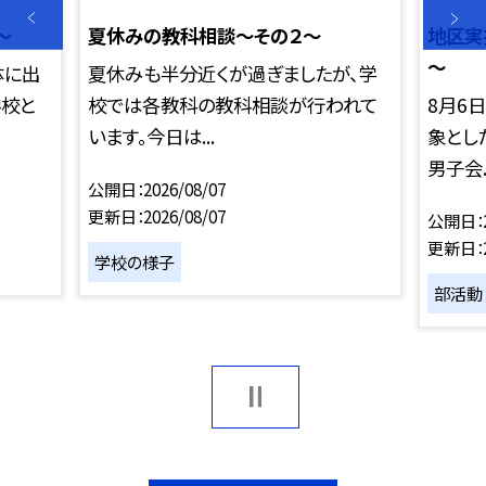
～
夏休みの教科相談～その２～
地区実
～
体に出
夏休みも半分近くが過ぎましたが、学
学校と
校では各教科の教科相談が行われて
8月6
います。今日は...
象とし
男子会..
公開日
2026/08/07
更新日
2026/08/07
公開日
更新日
学校の様子
部活動