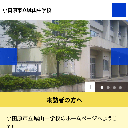
小田原市立城山中学校
1
2
3
4
来訪者の方へ
小田原市立城山中学校のホームページへようこ
そ！