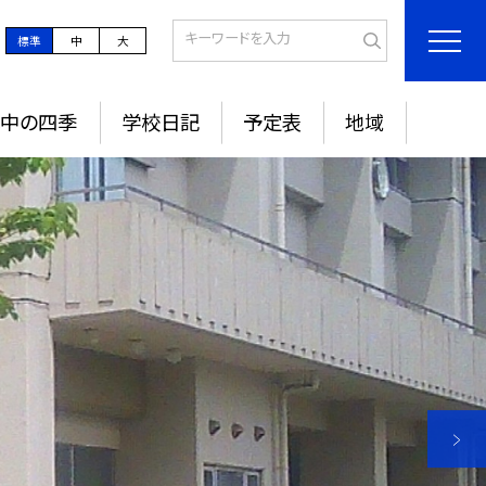
標準
中
大
城中の四季
学校日記
予定表
地域