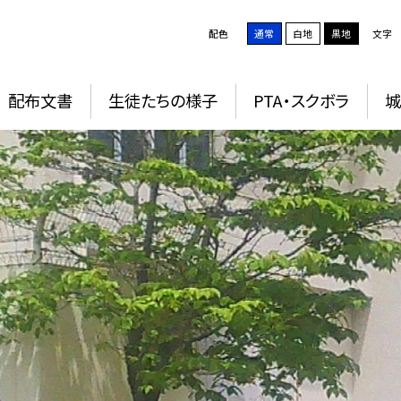
配色
通常
白地
黒地
文字
配布文書
生徒たちの様子
PTA・スクボラ