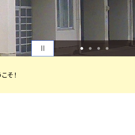
1
2
3
4
こそ！