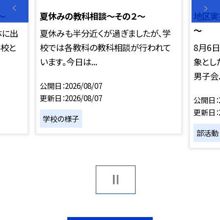
～
夏休みの教科相談～その２～
地区実
～
体に出
夏休みも半分近くが過ぎましたが、学
学校と
校では各教科の教科相談が行われて
8月6
います。今日は...
象とし
男子会..
公開日
2026/08/07
更新日
2026/08/07
公開日
更新日
学校の様子
部活動