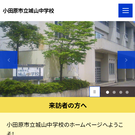
小田原市立城山中学校
1
2
3
4
来訪者の方へ
小田原市立城山中学校のホームページへようこ
そ！