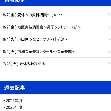
8/7( 金 ) 夏休みの教科相談～その２～
8/7( 金 ) 地区実技講習会～男子ソフトテニス部～
8/4( 火 ) 小田原みなとまつり～科学部～
8/4( 火 ) 西湘吹奏楽コンクール～吹奏楽部～
7/28( 火 ) 夏休み教科相談
過去記事
2026年度
2025年度