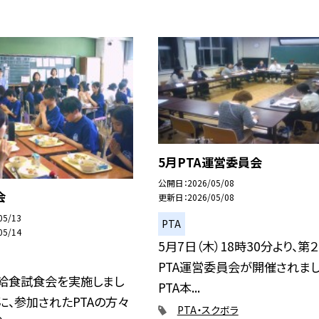
5月PTA運営委員会
公開日
2026/05/08
会
更新日
2026/05/08
05/13
PTA
05/14
5月7日（木）18時30分より、第
PTA運営委員会が開催されまし
、給食試食会を実施しまし
PTA本...
に、参加されたPTAの方々
PTA・スクボラ