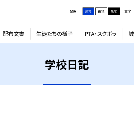
配色
通常
白地
黒地
文字
配布文書
生徒たちの様子
PTA・スクボラ
学校日記