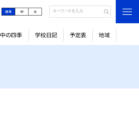
標準
中
大
城中の四季
学校日記
予定表
地域