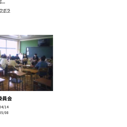
..
スクボラ
委員会
04/14
05/08