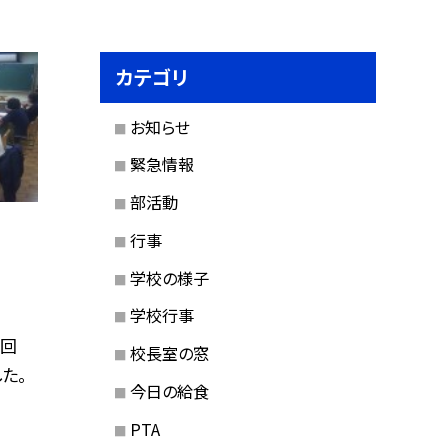
カテゴリ
お知らせ
緊急情報
部活動
行事
学校の様子
学校行事
２回
校長室の窓
た。
今日の給食
PTA