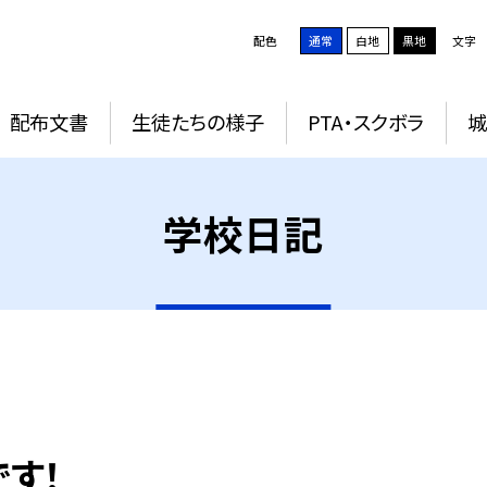
配色
通常
白地
黒地
文字
配布文書
生徒たちの様子
PTA・スクボラ
学校日記
す！