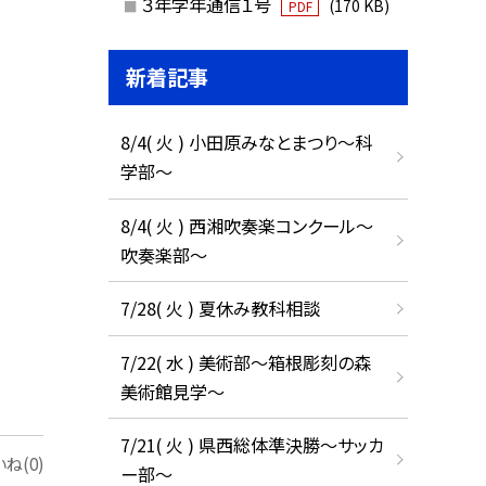
３年学年通信１号
(170 KB)
PDF
新着記事
8/4( 火 ) 小田原みなとまつり～科
学部～
8/4( 火 ) 西湘吹奏楽コンクール～
吹奏楽部～
7/28( 火 ) 夏休み教科相談
7/22( 水 ) 美術部～箱根彫刻の森
美術館見学～
7/21( 火 ) 県西総体準決勝～サッカ
ね(0)
ー部～