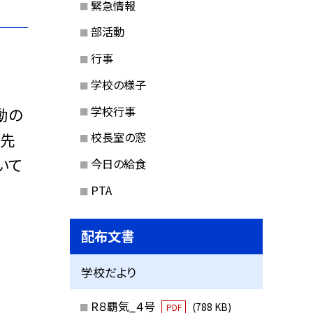
緊急情報
部活動
行事
学校の様子
学校行事
動の
の先
校長室の窓
いて
今日の給食
PTA
配布文書
学校だより
R８覇気_４号
(788 KB)
PDF