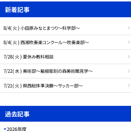
新着記事
8/4( 火 ) 小田原みなとまつり～科学部～
8/4( 火 ) 西湘吹奏楽コンクール～吹奏楽部～
7/28( 火 ) 夏休み教科相談
7/22( 水 ) 美術部～箱根彫刻の森美術館見学～
7/21( 火 ) 県西総体準決勝～サッカー部～
過去記事
2026年度