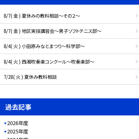
8/7( 金 ) 夏休みの教科相談～その２～
8/7( 金 ) 地区実技講習会～男子ソフトテニス部～
8/4( 火 ) 小田原みなとまつり～科学部～
8/4( 火 ) 西湘吹奏楽コンクール～吹奏楽部～
7/28( 火 ) 夏休み教科相談
過去記事
2026年度
2025年度