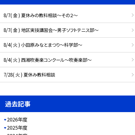
8/7( 金 ) 夏休みの教科相談～その２～
8/7( 金 ) 地区実技講習会～男子ソフトテニス部～
8/4( 火 ) 小田原みなとまつり～科学部～
8/4( 火 ) 西湘吹奏楽コンクール～吹奏楽部～
7/28( 火 ) 夏休み教科相談
過去記事
2026年度
2025年度