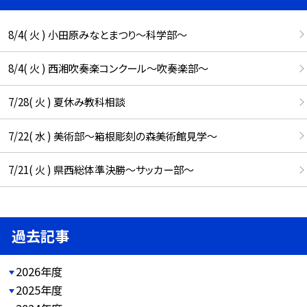
8/4( 火 ) 小田原みなとまつり～科学部～
8/4( 火 ) 西湘吹奏楽コンクール～吹奏楽部～
7/28( 火 ) 夏休み教科相談
7/22( 水 ) 美術部～箱根彫刻の森美術館見学～
7/21( 火 ) 県西総体準決勝～サッカー部～
過去記事
2026年度
2025年度