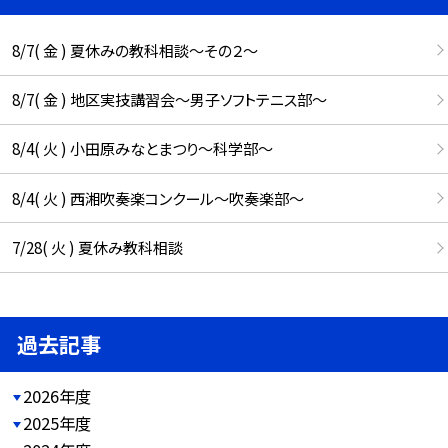
8/7( 金 ) 夏休みの教科相談～その２～
8/7( 金 ) 地区実技講習会～男子ソフトテニス部～
8/4( 火 ) 小田原みなとまつり～科学部～
8/4( 火 ) 西湘吹奏楽コンクール～吹奏楽部～
7/28( 火 ) 夏休み教科相談
過去記事
2026年度
2025年度