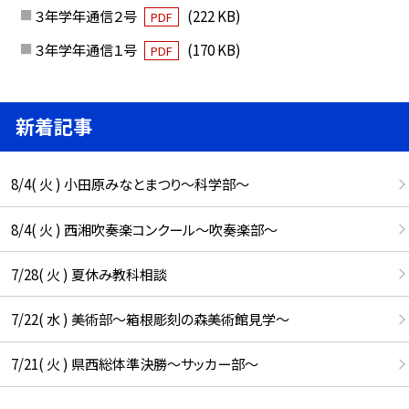
３年学年通信２号
(222 KB)
PDF
３年学年通信１号
(170 KB)
PDF
新着記事
8/4( 火 ) 小田原みなとまつり～科学部～
8/4( 火 ) 西湘吹奏楽コンクール～吹奏楽部～
7/28( 火 ) 夏休み教科相談
7/22( 水 ) 美術部～箱根彫刻の森美術館見学～
7/21( 火 ) 県西総体準決勝～サッカー部～