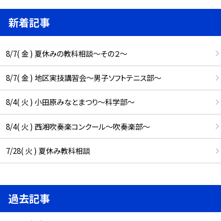
新着記事
8/7( 金 ) 夏休みの教科相談～その２～
8/7( 金 ) 地区実技講習会～男子ソフトテニス部～
8/4( 火 ) 小田原みなとまつり～科学部～
8/4( 火 ) 西湘吹奏楽コンクール～吹奏楽部～
7/28( 火 ) 夏休み教科相談
過去記事