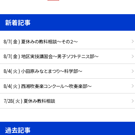
新着記事
8/7( 金 ) 夏休みの教科相談～その２～
8/7( 金 ) 地区実技講習会～男子ソフトテニス部～
8/4( 火 ) 小田原みなとまつり～科学部～
8/4( 火 ) 西湘吹奏楽コンクール～吹奏楽部～
7/28( 火 ) 夏休み教科相談
過去記事