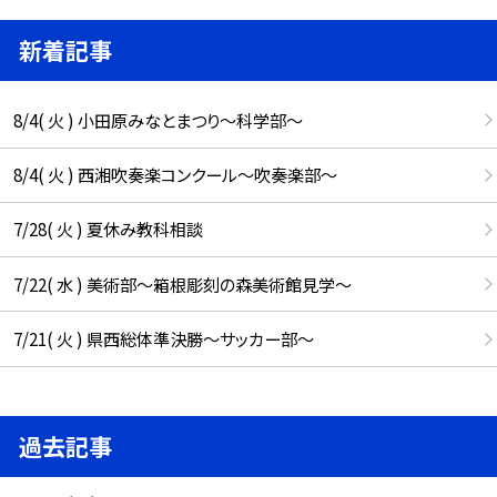
新着記事
8/4( 火 ) 小田原みなとまつり～科学部～
8/4( 火 ) 西湘吹奏楽コンクール～吹奏楽部～
7/28( 火 ) 夏休み教科相談
7/22( 水 ) 美術部～箱根彫刻の森美術館見学～
7/21( 火 ) 県西総体準決勝～サッカー部～
過去記事