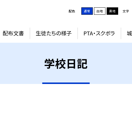
配色
通常
白地
黒地
文字
配布文書
生徒たちの様子
PTA・スクボラ
学校日記