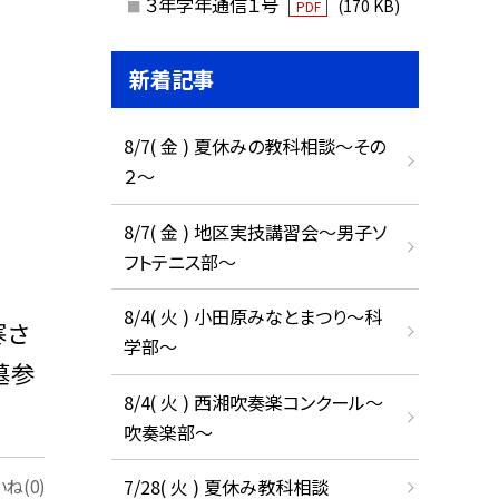
３年学年通信１号
(170 KB)
PDF
新着記事
8/7( 金 ) 夏休みの教科相談～その
２～
8/7( 金 ) 地区実技講習会～男子ソ
フトテニス部～
8/4( 火 ) 小田原みなとまつり～科
寒さ
学部～
墓参
8/4( 火 ) 西湘吹奏楽コンクール～
吹奏楽部～
7/28( 火 ) 夏休み教科相談
ね(0)