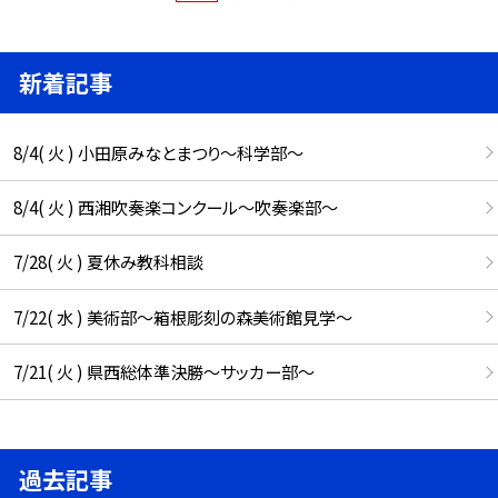
新着記事
8/4( 火 ) 小田原みなとまつり～科学部～
8/4( 火 ) 西湘吹奏楽コンクール～吹奏楽部～
7/28( 火 ) 夏休み教科相談
7/22( 水 ) 美術部～箱根彫刻の森美術館見学～
7/21( 火 ) 県西総体準決勝～サッカー部～
過去記事