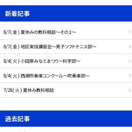
新着記事
8/7( 金 ) 夏休みの教科相談～その２～
8/7( 金 ) 地区実技講習会～男子ソフトテニス部～
8/4( 火 ) 小田原みなとまつり～科学部～
8/4( 火 ) 西湘吹奏楽コンクール～吹奏楽部～
7/28( 火 ) 夏休み教科相談
過去記事